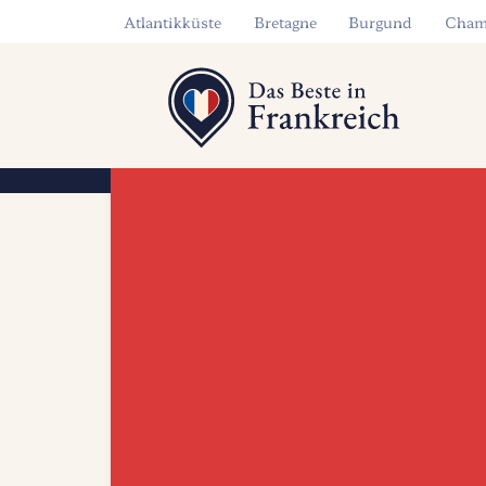
Atlantikküste
Bretagne
Burgund
Cham