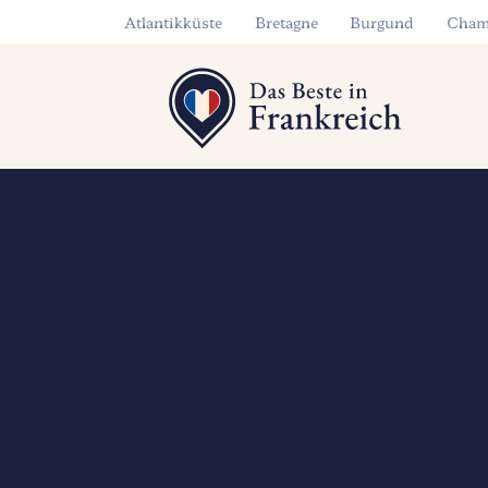
Atlantikküste
Bretagne
Burgund
Cham