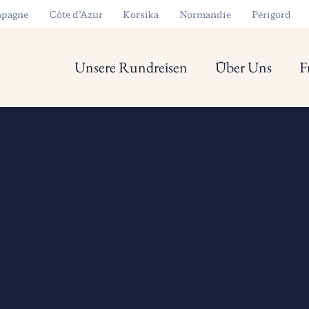
pagne
Côte d’Azur
Korsika
Normandie
Périgord
Unsere Rundreisen
Über Uns
F