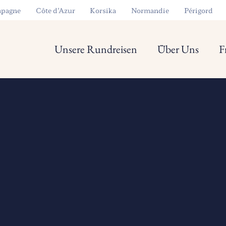
pagne
Côte d’Azur
Korsika
Normandie
Périgord
Unsere Rundreisen
Über Uns
F