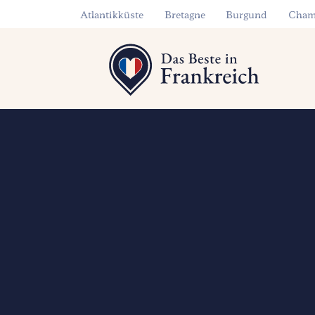
Atlantikküste
Bretagne
Burgund
Cham