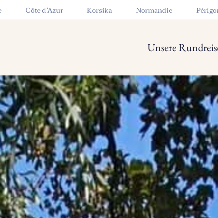
e
Côte d’Azur
Korsika
Normandie
Périgo
Unsere Rundreis