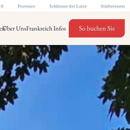
rd
Provence
Schlösser der Loire
Städtereisen
So buchen Sie
en
Über Uns
Frankreich Infos