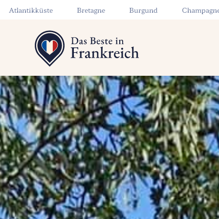
Atlantikküste
Bretagne
Burgund
Champagn